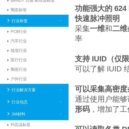
BRADY 贝迪 耐高温标签
功能强大的 62
陶瓷标签
快速脉冲照明
行业标签
采集
一维
和
二维
PCB行业
率
汽车行业
线缆行业
支持 IUID（仅限
医疗行业
可以了解 IUI
陶瓷行业
户外行业
可以采集高密度条
行业解决方案
通过使用户能够
行业动态
形码
，增加了工
3M材料
PI高温标签