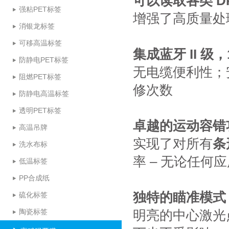
可以读取各类 DP
强粘PET标签
增强了高质量处
消银龙标签
可移高温标签
集成蓝牙 II 级，1
防静电PET标签
无电缆便利性；
阻燃PET标签
修次数
防静电高温标签
透明PET标签
卓越的运动容错
高温吊牌
实现了对所有
条
洗水布标
率 – 无论任何
低温标签
PP合成纸
独特的瞄准模式
硫化标签
陶瓷标签
明亮的中心激光