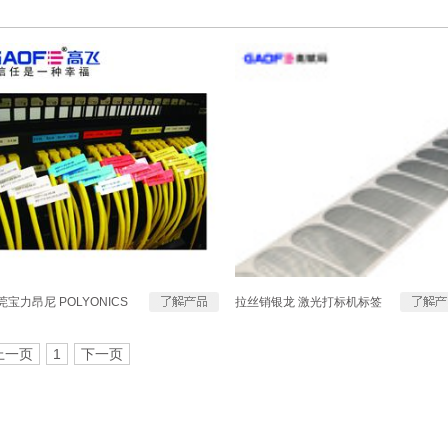
莞宝力昂尼 POLYONICS
拉丝销银龙 激光打标机标签
高温标签 高温标签价格 高
标签 47mm×20mm 定制 高赋
标签厂家 免费打样
码
上一页
1
下一页